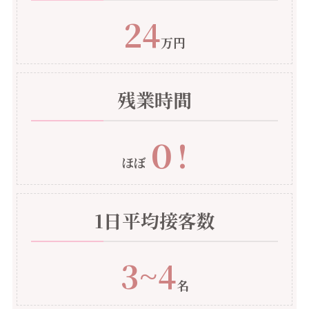
24
万円
残業時間
０!
ほぼ
1日平均接客数
3~4
名