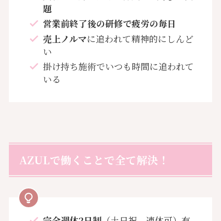
題
営業前終了後の
研修で疲労
の毎日
売上ノルマ
に追われて精神的にしんど
い
掛け持ち施術でいつも時間に追われて
いる
AZULで働くことで全て解決！
完全週休2日制
（土日祝、連休可）有