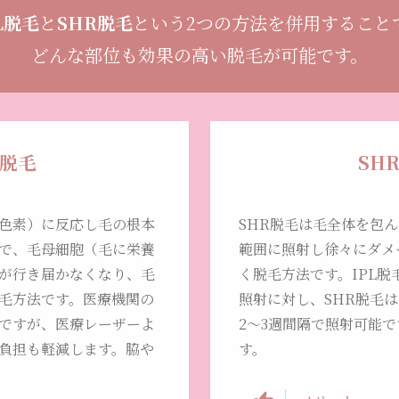
L脱毛
と
SHR脱毛
という2つの方法を併用すること
どんな部位も効果の高い脱毛が可能です。
L脱毛
SH
色素）に反応し毛の根本
SHR脱毛は毛全体を包
で、毛母細胞（毛に栄養
範囲に照射し徐々にダメ
が行き届かなくなり、毛
く脱毛方法です。IPL
毛方法です。医療機関の
照射に対し、SHR脱毛
ですが、医療レーザーよ
2～3週間隔で照射可能
負担も軽減します。脇や
す。