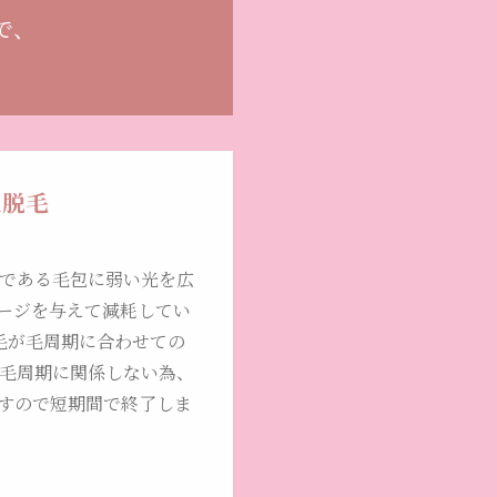
で、
R脱毛
んである毛包に弱い光を広
ージを与えて減耗してい
脱毛が毛周期に合わせての
は毛周期に関係しない為、
ですので短期間で終了しま