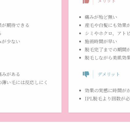
メリット
痛みが殆ど無い
果が期待できる
産毛や白髪にも効果
る
シミやホクロ、アト
みが少ない
施術時間が早い
脱毛完了までの期間
脱毛しながら美肌効
痛みがある
デメリット
の薄い毛には反応しにく
効果の実感に時間が
IPL脱毛より回数が